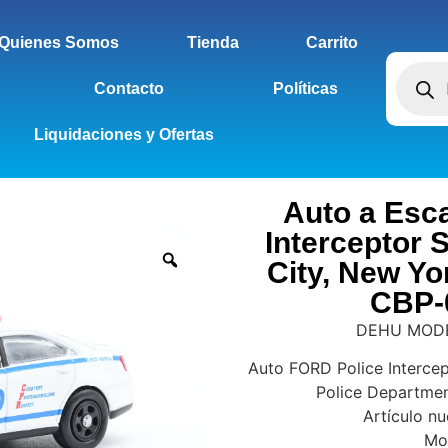
Quienes Somos
Tienda
Carrito
Contacto
Políticas
Liquidaciones y Ofertas
Auto a Esc
Interceptor
City, New Yo
CBP-
DEHU MODEL
Auto FORD Police Interce
Police Departme
Artículo n
Mod