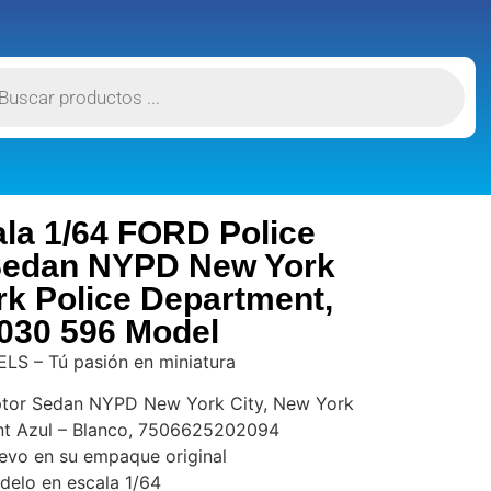
ala 1/64 FORD Police
 Sedan NYPD New York
rk Police Department,
030 596 Model
S – Tú pasión en miniatura
ptor Sedan NYPD New York City, New York
nt Azul – Blanco, 7506625202094
uevo en su empaque original
elo en escala 1/64