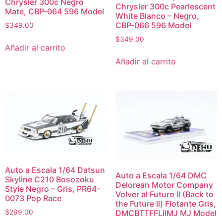
Chrysler 300c Negro
Chrysler 300c Pearlescent
Mate, CBP-064 596 Model
White Blanco – Negro,
CBP-066 596 Model
$
349.00
$
349.00
Añadir al carrito
Añadir al carrito
Auto a Escala 1/64 Datsun
Auto a Escala 1/64 DMC
Skyline C210 Bosozoku
Delorean Motor Company
Style Negro – Gris, PR64-
Volver al Futuro ll (Back to
0073 Pop Race
the Future ll) Flotante Gris,
DMCBTTFFLllMJ MJ Model
$
299.00