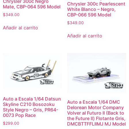
Chrysler 300c Negro
Chrysler 300c Pearlescent
Mate, CBP-064 596 Model
White Blanco – Negro,
CBP-066 596 Model
$
349.00
$
349.00
Añadir al carrito
Añadir al carrito
Auto a Escala 1/64 Datsun
Auto a Escala 1/64 DMC
Skyline C210 Bosozoku
Delorean Motor Company
Style Negro – Gris, PR64-
Volver al Futuro ll (Back to
0073 Pop Race
the Future ll) Flotante Gris,
DMCBTTFFLllMJ MJ Model
$
299.00