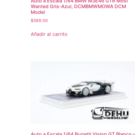
Auto a Escala 1/64 BMW M3E46 GTR Most
Wanted Gris-Azul, DCMBMWMOWA DCM
Model
$
599.00
Añadir al carrito
Auto a Escala 1/64 Bugatti Vision GT Blanco 