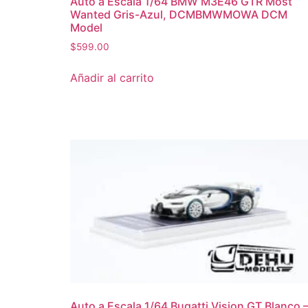
Auto a Escala 1/64 BMW M3E46 GTR Most
Wanted Gris-Azul, DCMBMWMOWA DCM
Model
$
599.00
Añadir al carrito
Auto a Escala 1/64 Bugatti Vision GT Blanco 