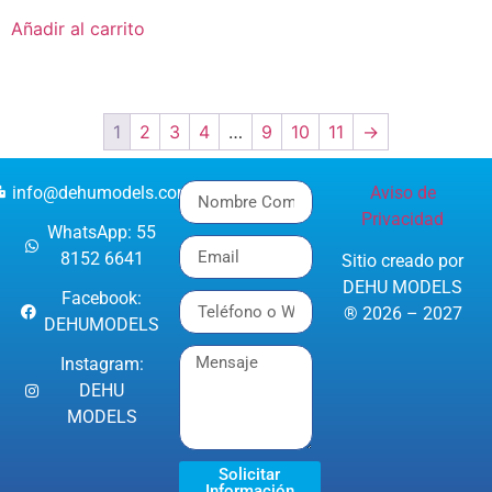
Añadir al carrito
1
2
3
4
…
9
10
11
→
info@dehumodels.com
Aviso de
Privacidad
WhatsApp: 55
8152 6641
Sitio creado por
DEHU MODELS
Facebook:
® 2026 – 2027
DEHUMODELS
Instagram:
DEHU
MODELS
Solicitar
Información