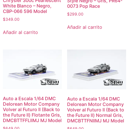
Chrysler 300c Pearlescent
Style Negro – Gris, PR64-
White Blanco – Negro,
0073 Pop Race
CBP-066 596 Model
$
299.00
$
349.00
Añadir al carrito
Añadir al carrito
Auto a Escala 1/64 DMC
Auto a Escala 1/64 DMC
Delorean Motor Company
Delorean Motor Company
Volver al Futuro ll (Back to
Volver al Futuro ll (Back to
the Future ll) Flotante Gris,
the Future ll) Normal Gris,
DMCBTTFFLllMJ MJ Model
DMCBTTFNllMJ MJ Model
$
649.00
$
649.00