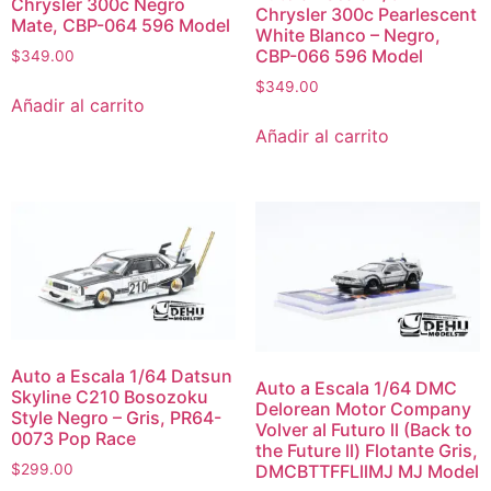
Chrysler 300c Negro
Chrysler 300c Pearlescent
Mate, CBP-064 596 Model
White Blanco – Negro,
CBP-066 596 Model
$
349.00
$
349.00
Añadir al carrito
Añadir al carrito
Auto a Escala 1/64 Datsun
Auto a Escala 1/64 DMC
Skyline C210 Bosozoku
Delorean Motor Company
Style Negro – Gris, PR64-
Volver al Futuro ll (Back to
0073 Pop Race
the Future ll) Flotante Gris,
DMCBTTFFLllMJ MJ Model
$
299.00