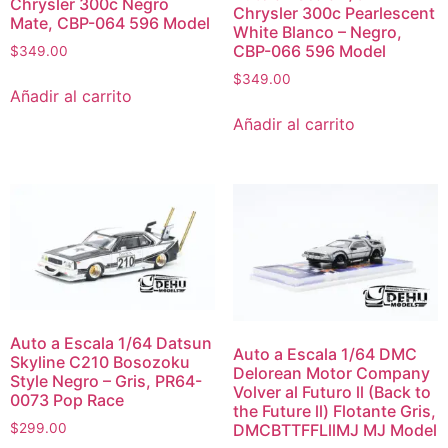
Chrysler 300c Negro
Chrysler 300c Pearlescent
Mate, CBP-064 596 Model
White Blanco – Negro,
CBP-066 596 Model
$
349.00
$
349.00
Añadir al carrito
Añadir al carrito
Auto a Escala 1/64 Datsun
Auto a Escala 1/64 DMC
Skyline C210 Bosozoku
Delorean Motor Company
Style Negro – Gris, PR64-
Volver al Futuro ll (Back to
0073 Pop Race
the Future ll) Flotante Gris,
DMCBTTFFLllMJ MJ Model
$
299.00