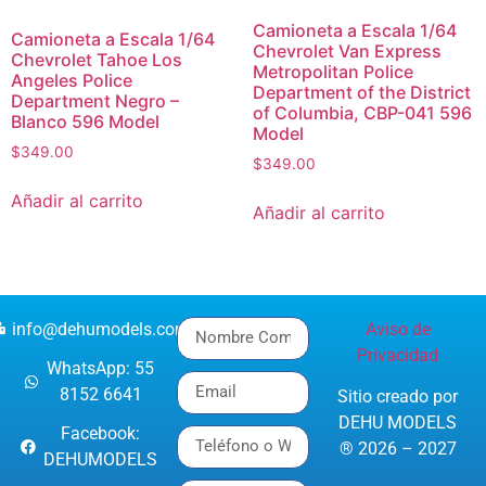
Camioneta a Escala 1/64
Camioneta a Escala 1/64
Chevrolet Van Express
Chevrolet Tahoe Los
Metropolitan Police
Angeles Police
Department of the District
Department Negro –
of Columbia, CBP-041 596
Blanco 596 Model
Model
$
349.00
$
349.00
Añadir al carrito
Añadir al carrito
info@dehumodels.com
Aviso de
Privacidad
WhatsApp: 55
8152 6641
Sitio creado por
DEHU MODELS
Facebook:
® 2026 – 2027
DEHUMODELS