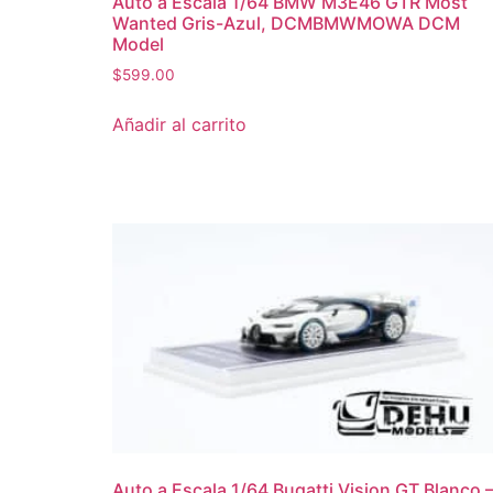
Auto a Escala 1/64 BMW M3E46 GTR Most
Wanted Gris-Azul, DCMBMWMOWA DCM
Model
$
599.00
Añadir al carrito
Auto a Escala 1/64 Bugatti Vision GT Blanco 