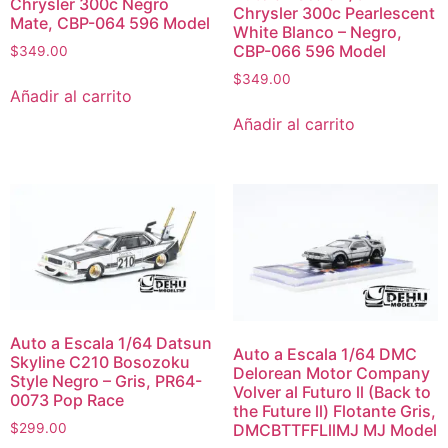
Chrysler 300c Negro
Chrysler 300c Pearlescent
Mate, CBP-064 596 Model
White Blanco – Negro,
CBP-066 596 Model
$
349.00
$
349.00
Añadir al carrito
Añadir al carrito
Auto a Escala 1/64 Datsun
Auto a Escala 1/64 DMC
Skyline C210 Bosozoku
Delorean Motor Company
Style Negro – Gris, PR64-
Volver al Futuro ll (Back to
0073 Pop Race
the Future ll) Flotante Gris,
DMCBTTFFLllMJ MJ Model
$
299.00