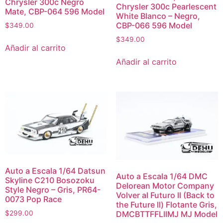
Chrysler 300c Negro
Chrysler 300c Pearlescent
Mate, CBP-064 596 Model
White Blanco – Negro,
CBP-066 596 Model
$
349.00
$
349.00
Añadir al carrito
Añadir al carrito
Auto a Escala 1/64 Datsun
Auto a Escala 1/64 DMC
Skyline C210 Bosozoku
Delorean Motor Company
Style Negro – Gris, PR64-
Volver al Futuro ll (Back to
0073 Pop Race
the Future ll) Flotante Gris,
DMCBTTFFLllMJ MJ Model
$
299.00