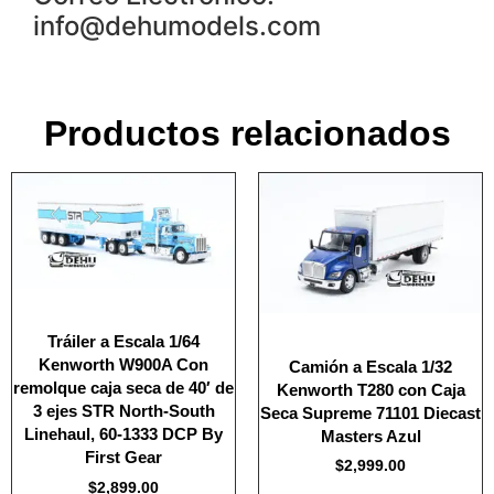
info@dehumodels.com
Productos relacionados
Tráiler a Escala 1/64
Kenworth W900A Con
Camión a Escala 1/32
remolque caja seca de 40′ de
Kenworth T280 con Caja
3 ejes STR North-South
Seca Supreme 71101 Diecast
Linehaul, 60-1333 DCP By
Masters Azul
First Gear
$
2,999.00
$
2,899.00