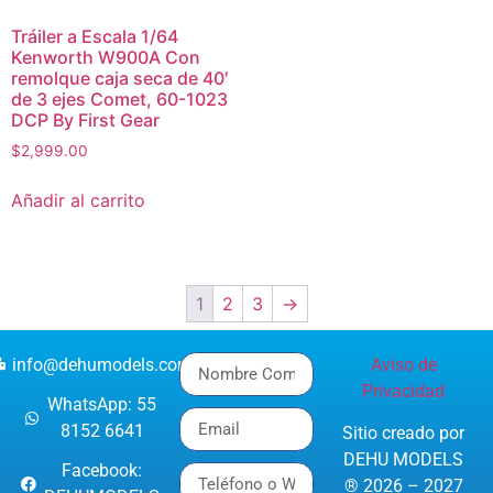
Tráiler a Escala 1/64
Kenworth W900A Con
remolque caja seca de 40′
de 3 ejes Comet, 60-1023
DCP By First Gear
$
2,999.00
Añadir al carrito
1
2
3
→
info@dehumodels.com
Aviso de
Privacidad
WhatsApp: 55
8152 6641
Sitio creado por
DEHU MODELS
Facebook:
® 2026 – 2027