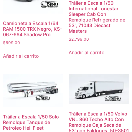
Tráiler a Escala 1/50
International Lonestar
Sleeper Cab Con
Remolque Refrigerado de
Camioneta a Escala 1/64
53′, 71043 Diecast
RAM 1500 TRX Negro, KS-
Masters
067-664 Shadow Pro
$
2,799.00
$
699.00
Añadir al carrito
Añadir al carrito
Tráiler a Escala 1/50 Volvo
Tráiler a Escala 1/50 Solo
VNL 860 Techo Alto Con
Remolque Tanque de
Remolque Caja Seca de
Petroleo Heil Fleet
53′ con Faldones, 50-3501