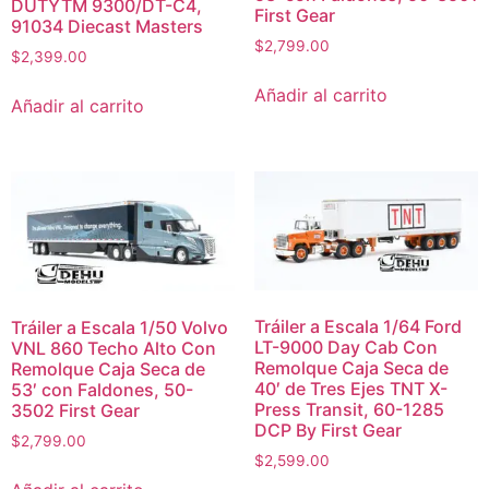
DUTYTM 9300/DT-C4,
First Gear
91034 Diecast Masters
$
2,799.00
$
2,399.00
Añadir al carrito
Añadir al carrito
Tráiler a Escala 1/64 Ford
Tráiler a Escala 1/50 Volvo
LT-9000 Day Cab Con
VNL 860 Techo Alto Con
Remolque Caja Seca de
Remolque Caja Seca de
40′ de Tres Ejes TNT X-
53′ con Faldones, 50-
Press Transit, 60-1285
3502 First Gear
DCP By First Gear
$
2,799.00
$
2,599.00