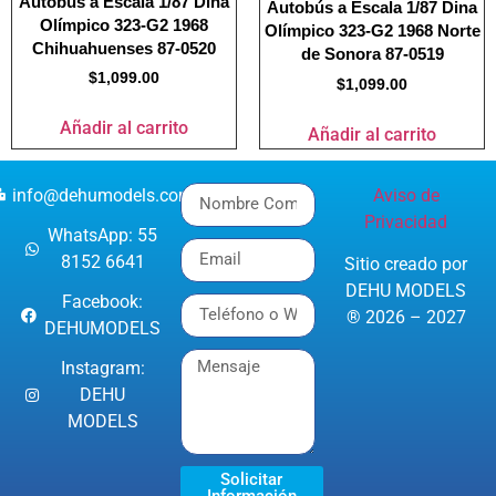
Autobús a Escala 1/87 Dina
Autobús a Escala 1/87 Dina
Olímpico 323-G2 1968
Olímpico 323-G2 1968 Norte
Chihuahuenses 87-0520
de Sonora 87-0519
$
1,099.00
$
1,099.00
Añadir al carrito
Añadir al carrito
info@dehumodels.com
Aviso de
Privacidad
WhatsApp: 55
8152 6641
Sitio creado por
DEHU MODELS
Facebook:
® 2026 – 2027
DEHUMODELS
Instagram:
DEHU
MODELS
Solicitar
Información