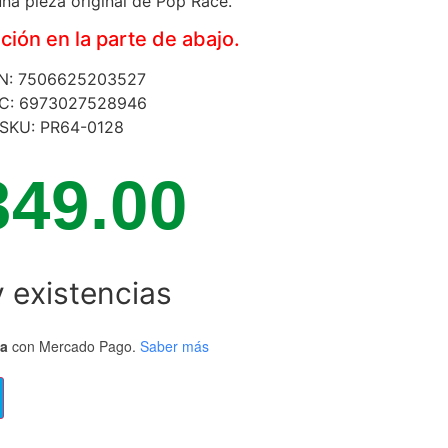
na pieza original de Pop Race.
ión en la parte de abajo.
N: 7506625203527
C: 6973027528946
SKU: PR64-0128
349.00
 existencias
ta
con Mercado Pago.
Saber más