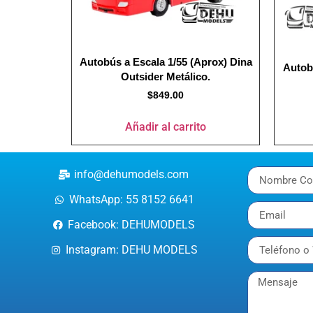
Autobús a Escala 1/55 (Aprox) Dina
Autob
Outsider Metálico.
$
849.00
Añadir al carrito
info@dehumodels.com
WhatsApp: 55 8152 6641
Facebook: DEHUMODELS
Instagram: DEHU MODELS