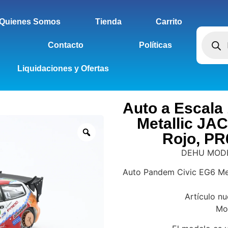
Quienes Somos
Tienda
Carrito
Contacto
Políticas
Liquidaciones y Ofertas
Auto a Escala
Metallic JA
Rojo, PR
DEHU MODEL
Auto Pandem Civic EG6 Met
Artículo n
Mod