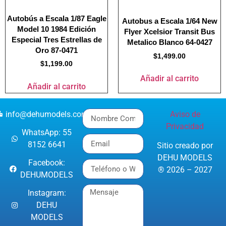
Autobús a Escala 1/87 Eagle
Autobus a Escala 1/64 New
Model 10 1984 Edición
Flyer Xcelsior Transit Bus
Especial Tres Estrellas de
Metalico Blanco 64-0427
Oro 87-0471
$
1,499.00
$
1,199.00
Añadir al carrito
Añadir al carrito
info@dehumodels.com
Aviso de
Privacidad
WhatsApp: 55
8152 6641
Sitio creado por
DEHU MODELS
Facebook:
® 2026 – 2027
DEHUMODELS
Instagram:
DEHU
MODELS