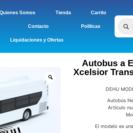
Quienes Somos
Tienda
Carrito
Contacto
Políticas
Liquidaciones y Ofertas
Autobus a E
Xcelsior Tran
DEHU MODEL
Autobús New
Artículo n
Mod
El modelo es una