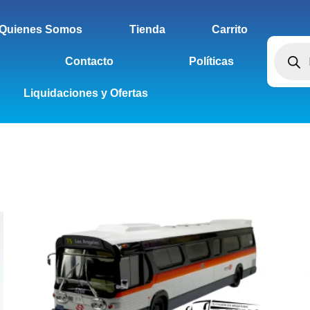
Quienes Somos
Tienda
Carrito
Contacto
Políticas
Liquidaciones y Ofertas