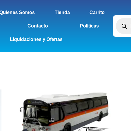
Quienes Somos
Tienda
Carrito
Contacto
Políticas
Liquidaciones y Ofertas