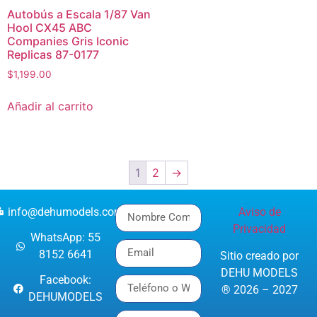
Autobús a Escala 1/87 Van
Hool CX45 ABC
Companies Gris Iconic
Replicas 87-0177
$
1,199.00
Añadir al carrito
1
2
→
info@dehumodels.com
Aviso de
Privacidad
WhatsApp: 55
8152 6641
Sitio creado por
DEHU MODELS
Facebook:
® 2026 – 2027
DEHUMODELS