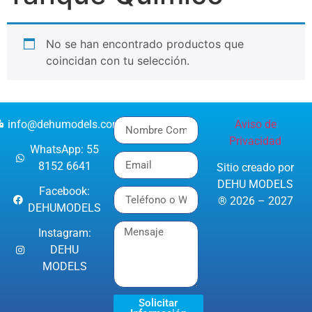
No se han encontrado productos que
coincidan con tu selección.
info@dehumodels.com
Aviso de
Privacidad
WhatsApp: 55
8152 6641
Sitio creado por
DEHU MODELS
Facebook:
® 2026 – 2027
DEHUMODELS
Instagram:
DEHU
MODELS
Solicitar