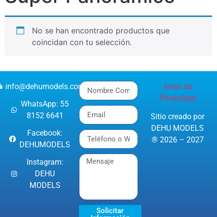
No se han encontrado productos que
coincidan con tu selección.
info@dehumodels.com
Aviso de
Privacidad
WhatsApp: 55
8152 6641
Sitio creado por
DEHU MODELS
Facebook:
® 2026 – 2027
DEHUMODELS
Instagram:
DEHU
MODELS
Solicitar