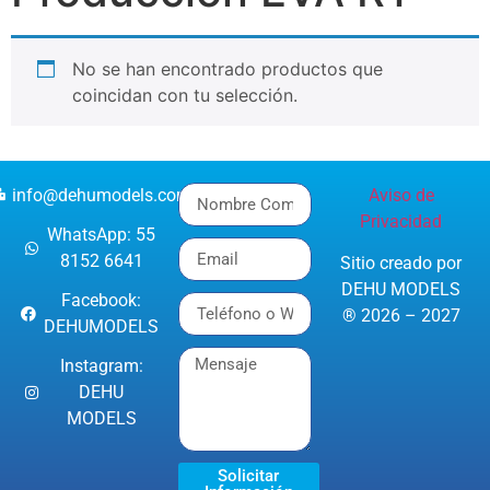
No se han encontrado productos que
coincidan con tu selección.
info@dehumodels.com
Aviso de
Privacidad
WhatsApp: 55
8152 6641
Sitio creado por
DEHU MODELS
Facebook:
® 2026 – 2027
DEHUMODELS
Instagram:
DEHU
MODELS
Solicitar