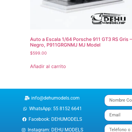
Auto a Escala 1/64 Porsche 911 GT3 RS Gris –
Negro, P911GRGNMJ MJ Model
$
599.00
Añadir al carrito
info@dehumodels.com
WhatsApp: 55 8152 6641
Facebook: DEHUMODELS
Instagram: DEHU MODELS