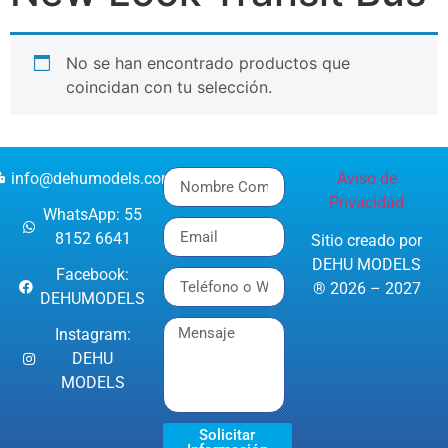
No se han encontrado productos que
coincidan con tu selección.
info@dehumodels.com
Aviso de
Privacidad
WhatsApp: 55
8152 6641
Sitio creado por
DEHU MODELS
Facebook:
® 2026 – 2027
DEHUMODELS
Instagram:
DEHU
MODELS
Solicitar