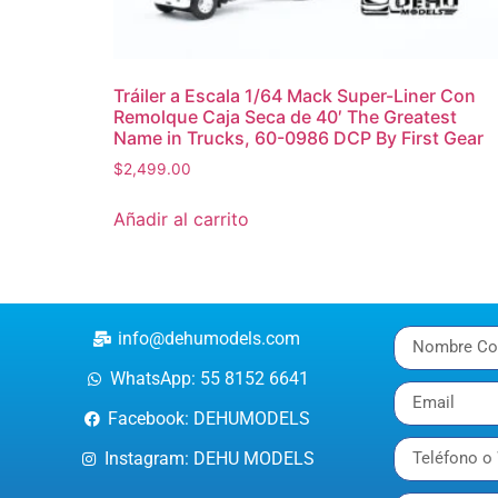
Tráiler a Escala 1/64 Mack Super-Liner Con
Remolque Caja Seca de 40′ The Greatest
Name in Trucks, 60-0986 DCP By First Gear
$
2,499.00
Añadir al carrito
info@dehumodels.com
WhatsApp: 55 8152 6641
Facebook: DEHUMODELS
Instagram: DEHU MODELS