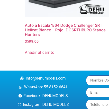
Auto a Escala 1/64 Dodge Challenger SRT
Hellcat Blanco – Rojo, DCSRTHBLRO Stance
Hunters
$
599.00
Añadir al carrito
info@dehumodels.com
WhatsApp: 55 8152 6641
Facebook: DEHUMODELS
Instagram: DEHU MODELS