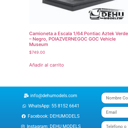
Camioneta a Escala 1/64 Pontiac Aztek Verde
– Negro, POIAZVERNEGOC GOC Vehicle
Museum
$
749.00
Añadir al carrito
info@dehumodels.com
WhatsApp: 55 8152 6641
Facebook: DEHUMODELS
Instagram: DEHU MODELS