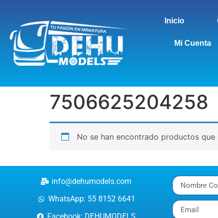
Inicio
Mi Cuenta
7506625204258
No se han encontrado productos que c
info@dehumodels.com
WhatsApp: 55 8152 6641
Facebook: DEHUMODELS