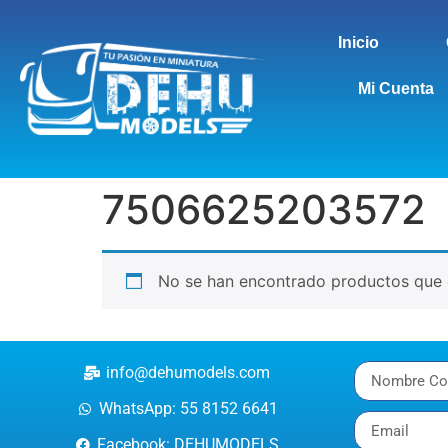
Inicio
Mi Cuenta
7506625203572
No se han encontrado productos que c
info@dehumodels.com
WhatsApp: 55 8152 6641
Facebook: DEHUMODELS