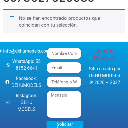
No se han encontrado productos que
coincidan con tu selección.
info@dehumodels.com
Aviso de
Privacidad
WhatsApp: 55
8152 6641
Sitio creado por
DEHU MODELS
Facebook:
® 2026 – 2027
DEHUMODELS
Instagram:
DEHU
MODELS
Solicitar