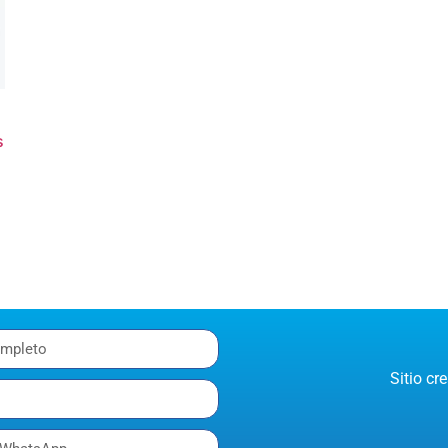
s
Sitio c