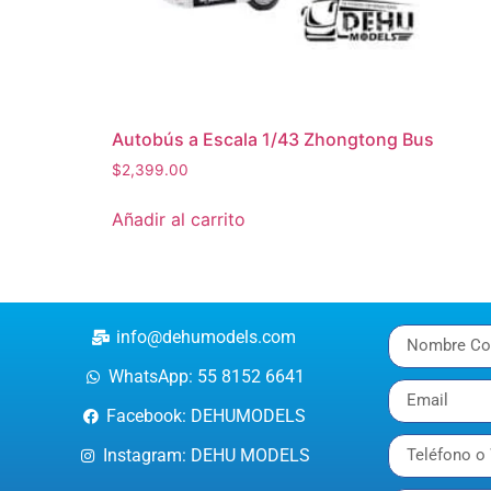
Autobús a Escala 1/43 Zhongtong Bus
$
2,399.00
Añadir al carrito
info@dehumodels.com
WhatsApp: 55 8152 6641
Facebook: DEHUMODELS
Instagram: DEHU MODELS