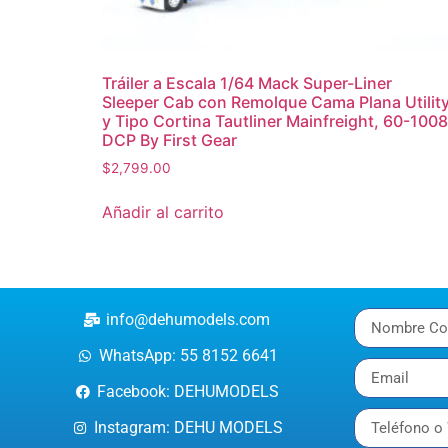
Tráiler a Escala 1/64 Mack Super-Liner
Sleeper Cab con Remolque Cama Plana Utilit
y Tipo Cortina Tautliner Mainfreight, 60-1008
DCP By First Gear
$
2,799.00
Añadir al carrito
info@dehumodels.com
WhatsApp: 55 8152 6641
Facebook: DEHUMODELS
Instagram: DEHU MODELS