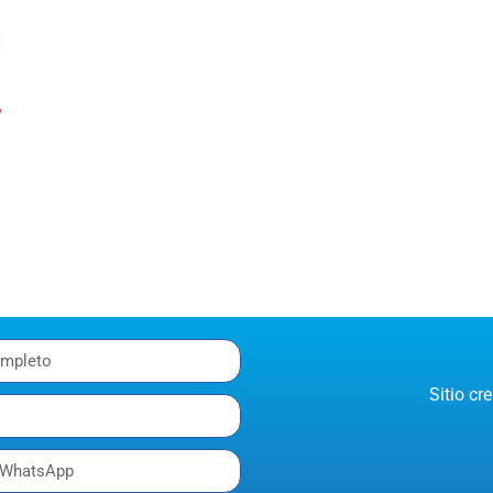
y
Sitio c