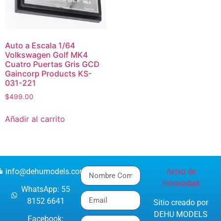
Auto a Escala 1/64
Volkswagen Golf MK4
Cuatro Puertas Gris GCD
Gaincorp Products KS-
031-221
$
499.00
Añadir al carrito
info@dehumodels.com
Aviso de
Privacidad
WhatsApp: 55
8152 6641
Sitio creado por
DEHU MODELS
Facebook: