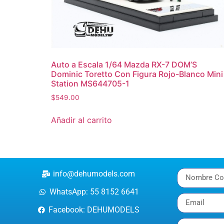
Auto a Escala 1/64 Mazda RX-7 DOM’S
Dominic Toretto Con Figura Rojo-Blanco Mini
Station MS644705-1
$
549.00
Añadir al carrito
info@dehumodels.com
WhatsApp: 55 8152 6641
Facebook: DEHUMODELS