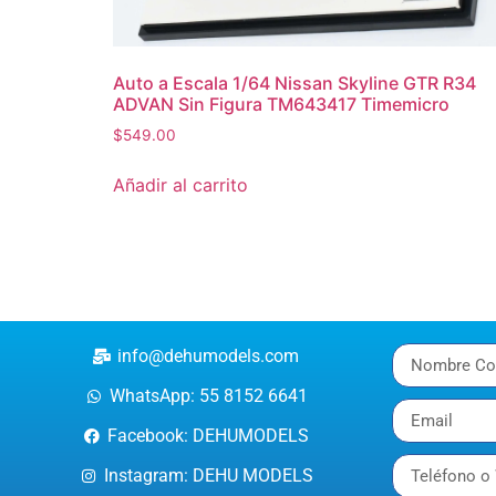
Auto a Escala 1/64 Nissan Skyline GTR R34
ADVAN Sin Figura TM643417 Timemicro
$
549.00
Añadir al carrito
info@dehumodels.com
WhatsApp: 55 8152 6641
Facebook: DEHUMODELS
Instagram: DEHU MODELS