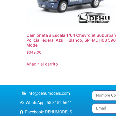
Camioneta a Escala 1/64 Chevrolet Suburban
Policía Federal Azul – Blanco, SPFMDH03 596
Model
$
349.00
Añadir al carrito
info@dehumodels.com
WhatsApp: 55 8152 6641
Facebook: DEHUMODELS