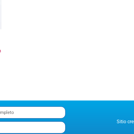
n
Sitio c