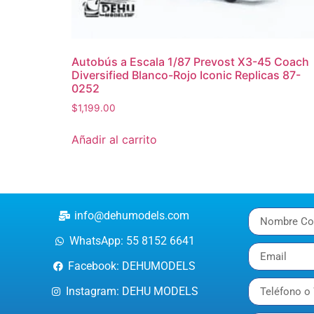
Autobús a Escala 1/87 Prevost X3-45 Coach
Diversified Blanco-Rojo Iconic Replicas 87-
0252
$
1,199.00
Añadir al carrito
info@dehumodels.com
WhatsApp: 55 8152 6641
Facebook: DEHUMODELS
Instagram: DEHU MODELS