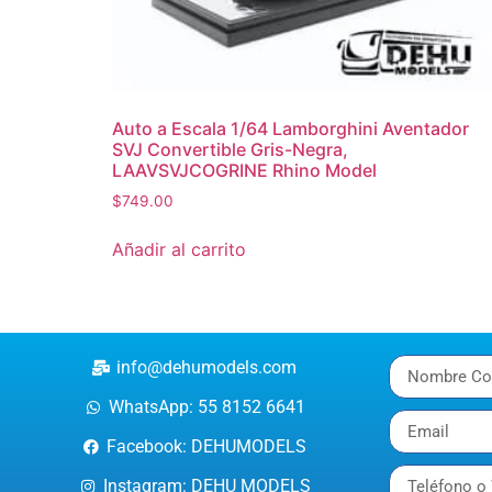
Auto a Escala 1/64 Lamborghini Aventador
SVJ Convertible Gris-Negra,
LAAVSVJCOGRINE Rhino Model
$
749.00
Añadir al carrito
info@dehumodels.com
WhatsApp: 55 8152 6641
Facebook: DEHUMODELS
Instagram: DEHU MODELS