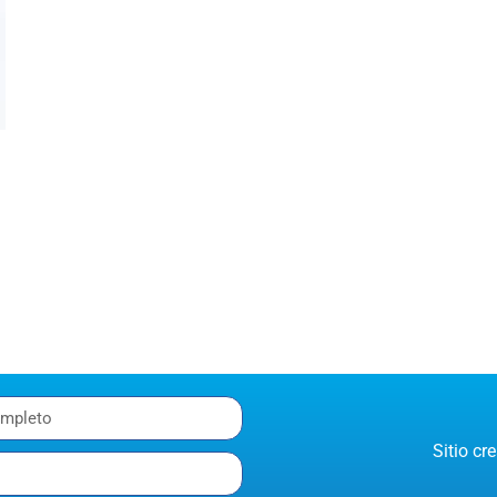
,
Sitio c