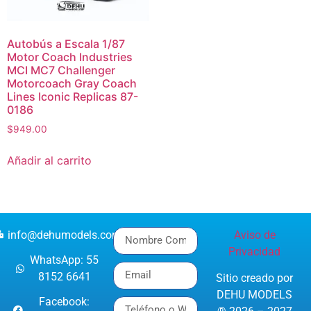
Autobús a Escala 1/87
Motor Coach Industries
MCI MC7 Challenger
Motorcoach Gray Coach
Lines Iconic Replicas 87-
0186
$
949.00
Añadir al carrito
info@dehumodels.com
Aviso de
Privacidad
WhatsApp: 55
8152 6641
Sitio creado por
DEHU MODELS
Facebook: