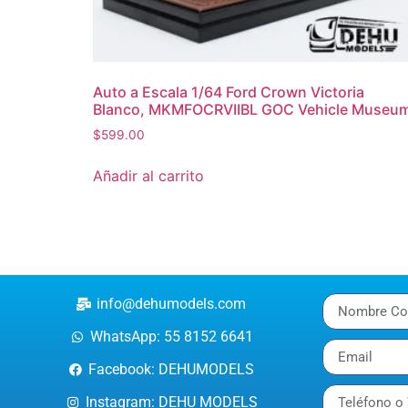
Auto a Escala 1/64 Ford Crown Victoria
Blanco, MKMFOCRVIIBL GOC Vehicle Museu
$
599.00
Añadir al carrito
info@dehumodels.com
WhatsApp: 55 8152 6641
Facebook: DEHUMODELS
Instagram: DEHU MODELS