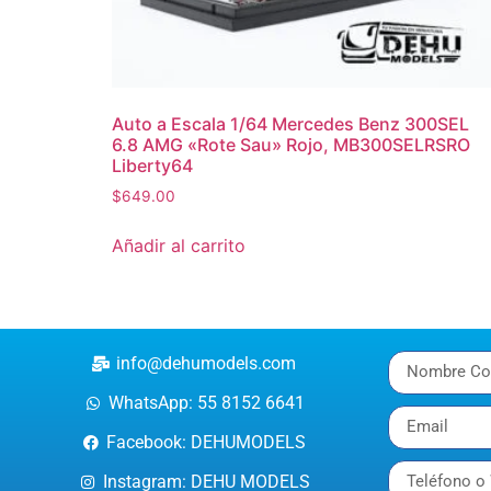
Auto a Escala 1/64 Mercedes Benz 300SEL
6.8 AMG «Rote Sau» Rojo, MB300SELRSRO
Liberty64
$
649.00
Añadir al carrito
info@dehumodels.com
WhatsApp: 55 8152 6641
Facebook: DEHUMODELS
Instagram: DEHU MODELS