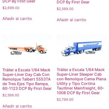
DCP By First Gear
DCP By First Gear
$
2,699.00
$
2,599.00
Añadir al carrito
Añadir al carrito
Tráiler a Escala 1/64 Mack
Tráiler a Escala 1/64 Mack
Super-Liner Sleeper Cab
Super-Liner Day Cab Con
con Remolque Cama Plana
Remolque Talbert 5553TA
Utility y Tipo Cortina
de Tres Ejes Tipo Rampa,
Tautliner Mainfreight, 60-
60-1123 DCP By First Gear
1008 DCP By First Gear
$
2,599.00
$
2,799.00
Añadir al carrito