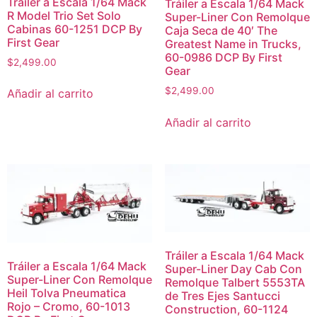
Tráiler a Escala 1/64 Mack
Tráiler a Escala 1/64 Mack
R Model Trio Set Solo
Super-Liner Con Remolque
Cabinas 60-1251 DCP By
Caja Seca de 40′ The
First Gear
Greatest Name in Trucks,
60-0986 DCP By First
$
2,499.00
Gear
$
2,499.00
Añadir al carrito
Añadir al carrito
Tráiler a Escala 1/64 Mack
Tráiler a Escala 1/64 Mack
Super-Liner Day Cab Con
Super-Liner Con Remolque
Remolque Talbert 5553TA
Heil Tolva Pneumatica
de Tres Ejes Santucci
Rojo – Cromo, 60-1013
Construction, 60-1124