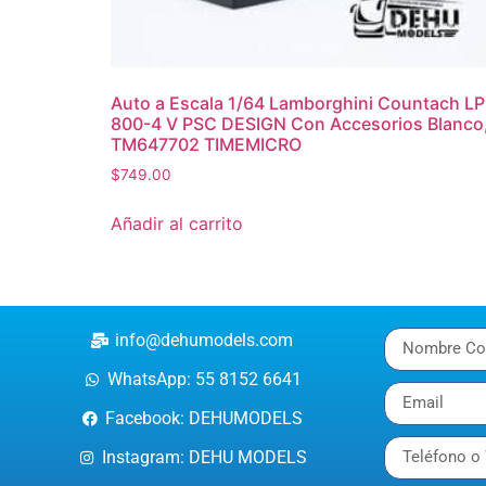
Auto a Escala 1/64 Lamborghini Countach LP
800-4 V PSC DESIGN Con Accesorios Blanco
TM647702 TIMEMICRO
$
749.00
Añadir al carrito
info@dehumodels.com
WhatsApp: 55 8152 6641
Facebook: DEHUMODELS
Instagram: DEHU MODELS