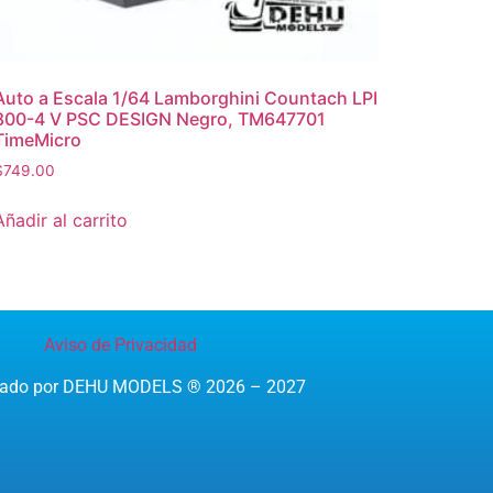
Auto a Escala 1/64 Lamborghini Countach LPI
800-4 V PSC DESIGN Negro, TM647701
TimeMicro
$
749.00
Añadir al carrito
Aviso de Privacidad
reado por DEHU MODELS ® 2026 – 2027