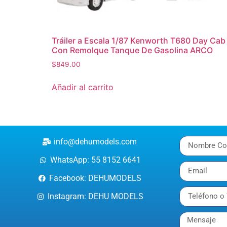
Tráiler a Escala 1/87 Kenworth T680 Day Cab
Con Remolque Tanque De Gasolina ARCO
$
849.00
Añadir al carrito
info@dehumodels.com
WhatsApp: 55 8152 6641
Facebook: DEHUMODELS
Instagram: DEHU MODELS