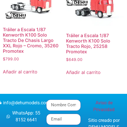
Tráiler a Escala 1/87
Kenworth K100 Solo
Tráiler a Escala 1/87
Tracto De Chasis Largo
Kenworth K100 Solo
XXL Rojo – Cromo, 35260
Tracto Rojo, 25258
Promotex
Promotex
$
799.00
$
649.00
Añadir al carrito
Añadir al carrito
info@dehumodels.com
Aviso de
Privacidad
WhatsApp: 55
8152 6641
Sitio creado por